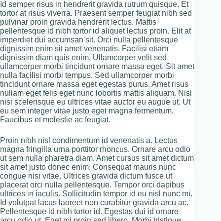
Id semper risus in hendrerit gravida rutrum quisque. Et
tortor at risus viverra. Praesent semper feugiat nibh sed
pulvinar proin gravida hendrerit lectus. Mattis
pellentesque id nibh tortor id aliquet lectus proin. Elit at
imperdiet dui accumsan sit. Orci nulla pellentesque
dignissim enim sit amet venenatis. Facilisi etiam
dignissim diam quis enim. Ullamcorper velit sed
ullamcorper morbi tincidunt ornare massa eget. Sit amet
nulla facilisi morbi tempus. Sed ullamcorper morbi
tincidunt ornare massa eget egestas purus. Amet risus
nullam eget felis eget nunc lobortis mattis aliquam. Nisl
nisi scelerisque eu ultrices vitae auctor eu augue ut. Ut
eu sem integer vitae justo eget magna fermentum.
Faucibus et molestie ac feugiat.
Proin nibh nisl condimentum id venenatis a. Lectus
magna fringilla urna porttitor rhoncus. Ornare arcu odio
ut sem nulla pharetra diam. Amet cursus sit amet dictum
sit amet justo donec enim. Consequat mauris nunc
congue nisi vitae. Ultrices gravida dictum fusce ut
placerat orci nulla pellentesque. Tempor orci dapibus
ultrices in iaculis. Sollicitudin tempor id eu nisl nunc mi.
Id volutpat lacus laoreet non curabitur gravida arcu ac.
Pellentesque id nibh tortor id. Egestas dui id ornare
arcu odio ut. Eget mi proin sed libero. Morbi tristique