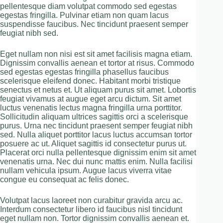
pellentesque diam volutpat commodo sed egestas
egestas fringilla. Pulvinar etiam non quam lacus
suspendisse faucibus. Nec tincidunt praesent semper
feugiat nibh sed.
Eget nullam non nisi est sit amet facilisis magna etiam.
Dignissim convallis aenean et tortor at risus. Commodo
sed egestas egestas fringilla phasellus faucibus
scelerisque eleifend donec. Habitant morbi tristique
senectus et netus et. Ut aliquam purus sit amet. Lobortis
feugiat vivamus at augue eget arcu dictum. Sit amet
luctus venenatis lectus magna fringilla urna porttitor.
Sollicitudin aliquam ultrices sagittis orci a scelerisque
purus. Urna nec tincidunt praesent semper feugiat nibh
sed. Nulla aliquet porttitor lacus luctus accumsan tortor
posuere ac ut. Aliquet sagittis id consectetur purus ut.
Placerat orci nulla pellentesque dignissim enim sit amet
venenatis urna. Nec dui nunc mattis enim. Nulla facilisi
nullam vehicula ipsum. Augue lacus viverra vitae
congue eu consequat ac felis donec.
Volutpat lacus laoreet non curabitur gravida arcu ac.
Interdum consectetur libero id faucibus nisl tincidunt
eget nullam non. Tortor dignissim convallis aenean et.