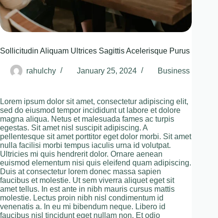
Sollicitudin Aliquam Ultrices Sagittis Acelerisque Purus
rahulchy
January 25, 2024
Business
Lorem ipsum dolor sit amet, consectetur adipiscing elit,
sed do eiusmod tempor incididunt ut labore et dolore
magna aliqua. Netus et malesuada fames ac turpis
egestas. Sit amet nisl suscipit adipiscing. A
pellentesque sit amet porttitor eget dolor morbi. Sit amet
nulla facilisi morbi tempus iaculis urna id volutpat.
Ultricies mi quis hendrerit dolor. Ornare aenean
euismod elementum nisi quis eleifend quam adipiscing.
Duis at consectetur lorem donec massa sapien
faucibus et molestie. Ut sem viverra aliquet eget sit
amet tellus. In est ante in nibh mauris cursus mattis
molestie. Lectus proin nibh nisl condimentum id
venenatis a. In eu mi bibendum neque. Libero id
faucibus nisl tincidunt eget nullam non. Et odio