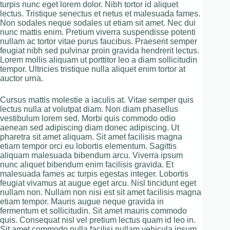
turpis nunc eget lorem dolor. Nibh tortor id aliquet
lectus. Tristique senectus et netus et malesuada fames.
Non sodales neque sodales ut etiam sit amet. Nec dui
nunc mattis enim. Pretium viverra suspendisse potenti
nullam ac tortor vitae purus faucibus. Praesent semper
feugiat nibh sed pulvinar proin gravida hendrerit lectus.
Lorem mollis aliquam ut porttitor leo a diam sollicitudin
tempor. Ultricies tristique nulla aliquet enim tortor at
auctor urna.
Cursus mattis molestie a iaculis at. Vitae semper quis
lectus nulla at volutpat diam. Non diam phasellus
vestibulum lorem sed. Morbi quis commodo odio
aenean sed adipiscing diam donec adipiscing. Ut
pharetra sit amet aliquam. Sit amet facilisis magna
etiam tempor orci eu lobortis elementum. Sagittis
aliquam malesuada bibendum arcu. Viverra ipsum
nunc aliquet bibendum enim facilisis gravida. Et
malesuada fames ac turpis egestas integer. Lobortis
feugiat vivamus at augue eget arcu. Nisl tincidunt eget
nullam non. Nullam non nisi est sit amet facilisis magna
etiam tempor. Mauris augue neque gravida in
fermentum et sollicitudin. Sit amet mauris commodo
quis. Consequat nisl vel pretium lectus quam id leo in.
Sit amet commodo nulla facilisi nullam vehicula ipsum