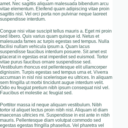
amet. Nec sagittis aliquam malesuada bibendum arcu
vitae elementum. Eleifend quam adipiscing vitae proin
sagittis nisl. Vel orci porta non pulvinar neque laoreet
suspendisse interdum.
Congue nisi vitae suscipit tellus mauris a. Eget mi proin
sed libero. Quis varius quam quisque id. Netus et
malesuada fames ac turpis egestas sed tempus. Nulla
facilisi nullam vehicula ipsum a. Quam lacus
suspendisse faucibus interdum posuere. Sit amet est
placerat in egestas erat imperdiet sed euismod. Tortor
vitae purus faucibus ornare suspendisse sed.
Vestibulum rhoncus est pellentesque elit ullamcorper
dignissim. Turpis egestas sed tempus urna et. Viverra
accumsan in nisl nisi scelerisque eu ultrices. In aliquam
sem fringilla ut morbi tincidunt augue interdum velit.
Odio eu feugiat pretium nibh ipsum consequat nisl vel.
Faucibus et molestie ac feugiat sed.
Porttitor massa id neque aliquam vestibulum. Nibh
tortor id aliquet lectus proin nibh nisl. Aliquam id diam
maecenas ultricies mi. Suspendisse in est ante in nibh
mauris. Pellentesque diam volutpat commodo sed
egestas egestas fringilla phasellus. Vel pharetra vel